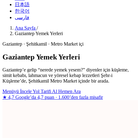
日本語
한국어
فارسی
Ana Sayfa
/
Gaziantep Yemek Yerleri
Gaziantep · Şehitkamil · Metro Market içi
Gaziantep Yemek Yerleri
Gaziantep’e gelip “nerede yemek yesem?” diyenler için küşleme,
simit kebabı, lahmacun ve yöresel kebap lezzetleri Şehr-i
Küşleme’de, Şehitkamil Metro Market içinde bir arada.
Menüyü İncele
Yol Tarifi Al
Hemen Ara
★ 4,7
Google’da 4,7 puan · 1.600’den fazla misafir