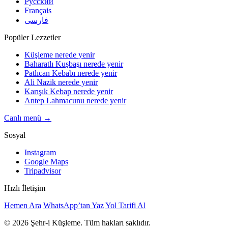
Русский
Français
فارسی
Popüler Lezzetler
Küşleme nerede yenir
Baharatlı Kuşbaşı nerede yenir
Patlıcan Kebabı nerede yenir
Ali Nazik nerede yenir
Karışık Kebap nerede yenir
Antep Lahmacunu nerede yenir
Canlı menü →
Sosyal
Instagram
Google Maps
Tripadvisor
Hızlı İletişim
Hemen Ara
WhatsApp’tan Yaz
Yol Tarifi Al
© 2026 Şehr-i Küşleme. Tüm hakları saklıdır.