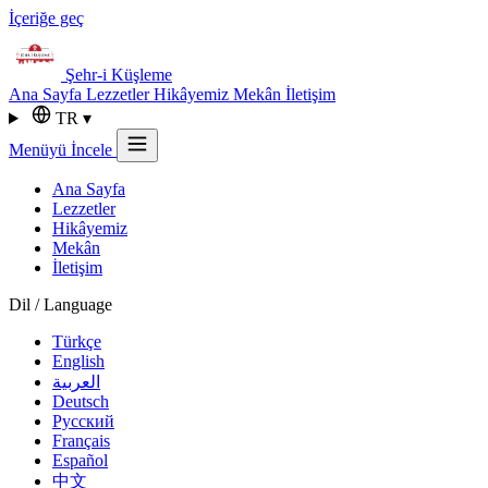
İçeriğe geç
Şehr-i
Küşleme
Ana Sayfa
Lezzetler
Hikâyemiz
Mekân
İletişim
TR
▾
Menüyü İncele
Ana Sayfa
Lezzetler
Hikâyemiz
Mekân
İletişim
Dil / Language
Türkçe
English
العربية
Deutsch
Русский
Français
Español
中文