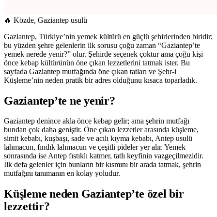
🔥 Közde, Gaziantep usulü
Gaziantep, Türkiye’nin yemek kültürü en güçlü şehirlerinden biridir;
bu yüzden şehre gelenlerin ilk sorusu çoğu zaman “Gaziantep’te
yemek nerede yenir?” olur. Şehirde seçenek çoktur ama çoğu kişi
önce kebap kültürünün öne çıkan lezzetlerini tatmak ister. Bu
sayfada Gaziantep mutfağında öne çıkan tatları ve Şehr-i
Küşleme’nin neden pratik bir adres olduğunu kısaca toparladık.
Gaziantep’te ne yenir?
Gaziantep denince akla önce kebap gelir; ama şehrin mutfağı
bundan çok daha geniştir. Öne çıkan lezzetler arasında küşleme,
simit kebabı, kuşbaşı, sade ve acılı kıyma kebabı, Antep usulü
lahmacun, fındık lahmacun ve çeşitli pideler yer alır. Yemek
sonrasında ise Antep fıstıklı katmer, tatlı keyfinin vazgeçilmezidir.
İlk defa gelenler için bunların bir kısmını bir arada tatmak, şehrin
mutfağını tanımanın en kolay yoludur.
Küşleme neden Gaziantep’te özel bir
lezzettir?