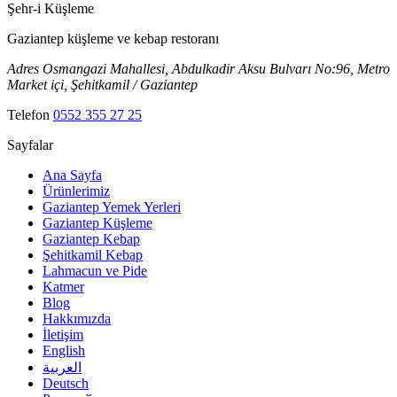
Şehr-i
Küşleme
Gaziantep küşleme ve kebap restoranı
Adres
Osmangazi Mahallesi, Abdulkadir Aksu Bulvarı No:96, Metro
Market içi, Şehitkamil / Gaziantep
Telefon
0552 355 27 25
Sayfalar
Ana Sayfa
Ürünlerimiz
Gaziantep Yemek Yerleri
Gaziantep Küşleme
Gaziantep Kebap
Şehitkamil Kebap
Lahmacun ve Pide
Katmer
Blog
Hakkımızda
İletişim
English
العربية
Deutsch