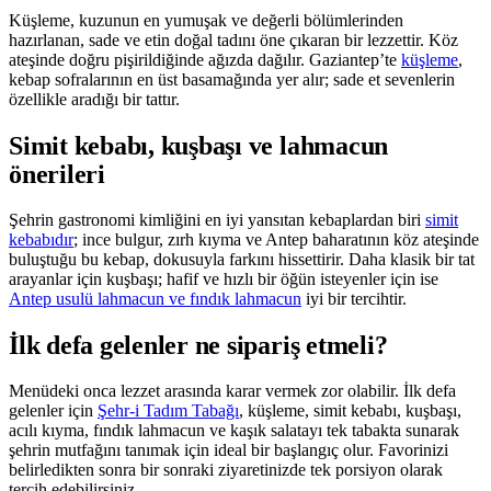
Küşleme, kuzunun en yumuşak ve değerli bölümlerinden
hazırlanan, sade ve etin doğal tadını öne çıkaran bir lezzettir. Köz
ateşinde doğru pişirildiğinde ağızda dağılır. Gaziantep’te
küşleme
,
kebap sofralarının en üst basamağında yer alır; sade et sevenlerin
özellikle aradığı bir tattır.
Simit kebabı, kuşbaşı ve lahmacun
önerileri
Şehrin gastronomi kimliğini en iyi yansıtan kebaplardan biri
simit
kebabıdır
; ince bulgur, zırh kıyma ve Antep baharatının köz ateşinde
buluştuğu bu kebap, dokusuyla farkını hissettirir. Daha klasik bir tat
arayanlar için kuşbaşı; hafif ve hızlı bir öğün isteyenler için ise
Antep usulü lahmacun ve fındık lahmacun
iyi bir tercihtir.
İlk defa gelenler ne sipariş etmeli?
Menüdeki onca lezzet arasında karar vermek zor olabilir. İlk defa
gelenler için
Şehr-i Tadım Tabağı
, küşleme, simit kebabı, kuşbaşı,
acılı kıyma, fındık lahmacun ve kaşık salatayı tek tabakta sunarak
şehrin mutfağını tanımak için ideal bir başlangıç olur. Favorinizi
belirledikten sonra bir sonraki ziyaretinizde tek porsiyon olarak
tercih edebilirsiniz.