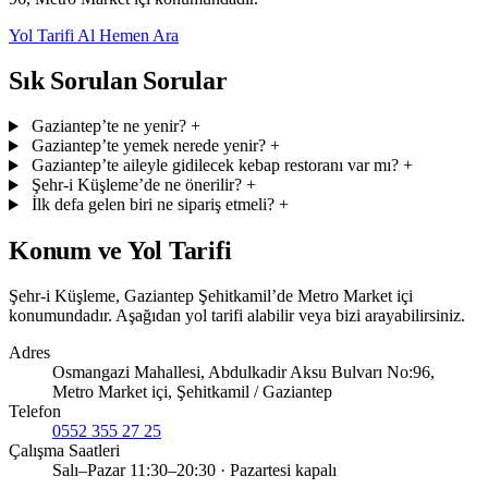
Yol Tarifi Al
Hemen Ara
Sık Sorulan Sorular
Gaziantep’te ne yenir?
+
Gaziantep’te yemek nerede yenir?
+
Gaziantep’te aileyle gidilecek kebap restoranı var mı?
+
Şehr-i Küşleme’de ne önerilir?
+
İlk defa gelen biri ne sipariş etmeli?
+
Konum ve Yol Tarifi
Şehr-i Küşleme, Gaziantep Şehitkamil’de Metro Market içi
konumundadır. Aşağıdan yol tarifi alabilir veya bizi arayabilirsiniz.
Adres
Osmangazi Mahallesi, Abdulkadir Aksu Bulvarı No:96,
Metro Market içi, Şehitkamil / Gaziantep
Telefon
0552 355 27 25
Çalışma Saatleri
Salı–Pazar 11:30–20:30 · Pazartesi kapalı