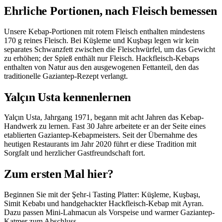
Ehrliche Portionen, nach Fleisch bemessen
Unsere Kebap-Portionen mit rotem Fleisch enthalten mindestens
170 g reines Fleisch. Bei Küşleme und Kuşbaşı legen wir kein
separates Schwanzfett zwischen die Fleischwürfel, um das Gewicht
zu erhöhen; der Spieß enthält nur Fleisch. Hackfleisch-Kebaps
enthalten von Natur aus den ausgewogenen Fettanteil, den das
traditionelle Gaziantep-Rezept verlangt.
Yalçın Usta kennenlernen
Yalçın Usta, Jahrgang 1971, begann mit acht Jahren das Kebap-
Handwerk zu lernen. Fast 30 Jahre arbeitete er an der Seite eines
etablierten Gaziantep-Kebapmeisters. Seit der Übernahme des
heutigen Restaurants im Jahr 2020 führt er diese Tradition mit
Sorgfalt und herzlicher Gastfreundschaft fort.
Zum ersten Mal hier?
Beginnen Sie mit der Şehr-i Tasting Platter: Küşleme, Kuşbaşı,
Simit Kebabı und handgehackter Hackfleisch-Kebap mit Ayran.
Dazu passen Mini-Lahmacun als Vorspeise und warmer Gaziantep-
Katmer zum Abschluss.