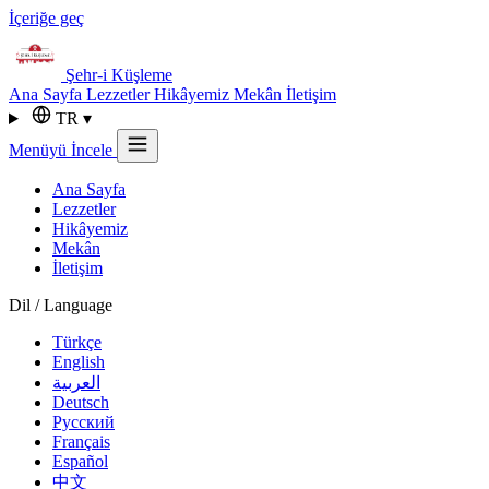
İçeriğe geç
Şehr-i
Küşleme
Ana Sayfa
Lezzetler
Hikâyemiz
Mekân
İletişim
TR
▾
Menüyü İncele
Ana Sayfa
Lezzetler
Hikâyemiz
Mekân
İletişim
Dil / Language
Türkçe
English
العربية
Deutsch
Русский
Français
Español
中文