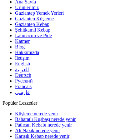
Ana Sayfa
Ürünlerimiz
Gaziantep Yemek Yerleri
Gaziantep Küşleme
Gaziantep Kebap
Şehitkamil Kebap
Lahmacun ve Pide
Katmer
Blog
Hakkımızda
İletişim
English
العربية
Deutsch
Русский
Français
فارسی
Popüler Lezzetler
Küşleme nerede yenir
Baharatlı Kuşbaşı nerede yenir
Patlıcan Kebabı nerede yenir
Ali Nazik nerede yenir
Karışık Kebap nerede yenir