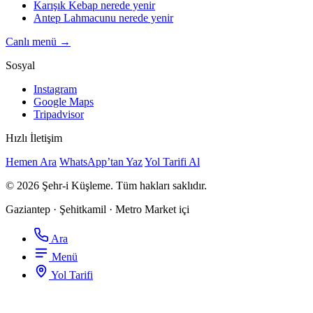
Karışık Kebap nerede yenir
Antep Lahmacunu nerede yenir
Canlı menü →
Sosyal
Instagram
Google Maps
Tripadvisor
Hızlı İletişim
Hemen Ara
WhatsApp’tan Yaz
Yol Tarifi Al
© 2026 Şehr-i Küşleme. Tüm hakları saklıdır.
Gaziantep · Şehitkamil · Metro Market içi
Ara
Menü
Yol Tarifi