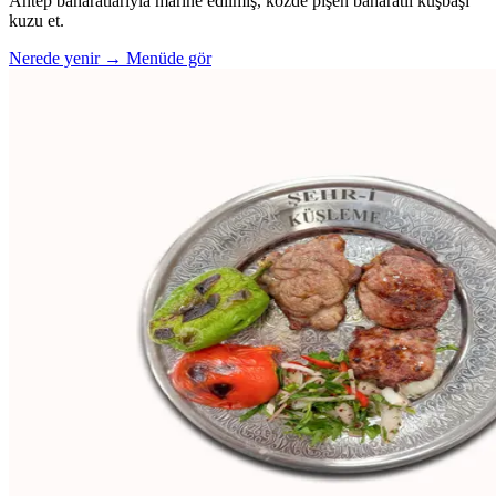
Antep baharatlarıyla marine edilmiş, közde pişen baharatlı kuşbaşı
kuzu et.
Nerede yenir →
Menüde gör