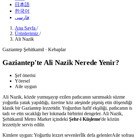
日本語
한국어
فارسی
Ana Sayfa
/
Ürünlerimiz
/
Ali Nazik
Gaziantep Şehitkamil · Kebaplar
Gaziantep'te Ali Nazik Nerede Yenir?
Şef önerisi
Yöresel
Aile uygun
Ali Nazik, közde yumuşayıp ezilen patlıcanın sarımsaklı süzme
yoğurtla yatak yapıldığı, üzerine köz ateşinde pişmiş etin döşendiği
klasik bir Gaziantep lezzetidir. Yoğurdun hafif ekşiliği, patlıcanın is
tadı ve etin sıcaklığı her lokmada birbirini dengeler. Ali Nazik,
Şehitkamil Metro Market içindeki
Şehr-i Küşleme
'de közün
lezzetiyle servis edilir.
Kimlere uygun:
Yoğurtlu lezzet sevenler
İlk defa gelenler
Aile sofrası