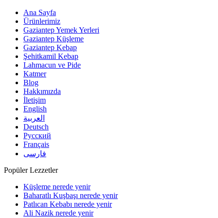
Ana Sayfa
Ürünlerimiz
Gaziantep Yemek Yerleri
Gaziantep Küşleme
Gaziantep Kebap
Şehitkamil Kebap
Lahmacun ve Pide
Katmer
Blog
Hakkımızda
İletişim
English
العربية
Deutsch
Русский
Français
فارسی
Popüler Lezzetler
Küşleme nerede yenir
Baharatlı Kuşbaşı nerede yenir
Patlıcan Kebabı nerede yenir
Ali Nazik nerede yenir