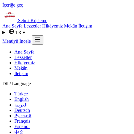
İçeriğe geç
Şehr-i
Küşleme
Ana Sayfa
Lezzetler
Hikâyemiz
Mekân
İletişim
TR
▾
Menüyü İncele
Ana Sayfa
Lezzetler
Hikâyemiz
Mekân
İletişim
Dil / Language
Türkçe
English
العربية
Deutsch
Русский
Français
Español
中文