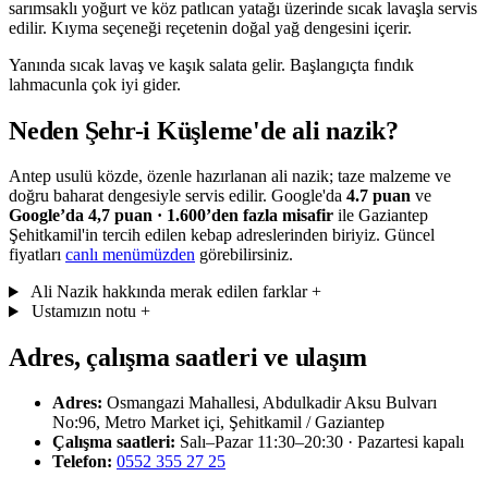
sarımsaklı yoğurt ve köz patlıcan yatağı üzerinde sıcak lavaşla servis
edilir. Kıyma seçeneği reçetenin doğal yağ dengesini içerir.
Yanında sıcak lavaş ve kaşık salata gelir. Başlangıçta fındık
lahmacunla çok iyi gider.
Neden Şehr-i Küşleme'de ali nazik?
Antep usulü közde, özenle hazırlanan ali nazik; taze malzeme ve
doğru baharat dengesiyle servis edilir. Google'da
4.7 puan
ve
Google’da 4,7 puan · 1.600’den fazla misafir
ile Gaziantep
Şehitkamil'in tercih edilen kebap adreslerinden biriyiz. Güncel
fiyatları
canlı menümüzden
görebilirsiniz.
Ali Nazik hakkında merak edilen farklar
+
Ustamızın notu
+
Adres, çalışma saatleri ve ulaşım
Adres:
Osmangazi Mahallesi, Abdulkadir Aksu Bulvarı
No:96, Metro Market içi, Şehitkamil / Gaziantep
Çalışma saatleri:
Salı–Pazar 11:30–20:30 · Pazartesi kapalı
Telefon:
0552 355 27 25