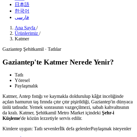
日本語
한국어
فارسی
Ana Sayfa
/
Ürünlerimiz
/
Katmer
Gaziantep Şehitkamil · Tatlılar
Gaziantep'te Katmer Nerede Yenir?
Tatlı
Yöresel
Paylaşmalık
Katmer, Antep fıstığı ve kaymakla doldurulup kâğıt inceliğinde
açılan hamurun taş fırında çıtır çıtır pişirildiği, Gaziantep'in dünyaca
ünlü tatlısıdır. Yemek sonrasının vazgeçilmezi, sabah kahvaltısının
da kralı. Katmer, Şehitkamil Metro Market içindeki
Şehr-i
Küşleme
'de közün lezzetiyle servis edilir.
Kimlere uygun:
Tatlı sevenler
İlk defa gelenler
Paylaşmak isteyenler