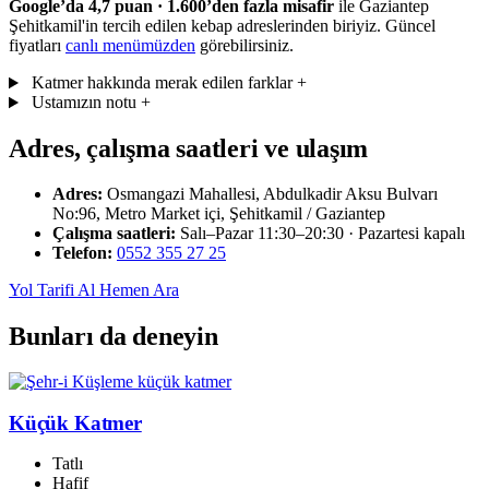
Google’da 4,7 puan · 1.600’den fazla misafir
ile Gaziantep
Şehitkamil'in tercih edilen kebap adreslerinden biriyiz. Güncel
fiyatları
canlı menümüzden
görebilirsiniz.
Katmer hakkında merak edilen farklar
+
Ustamızın notu
+
Adres, çalışma saatleri ve ulaşım
Adres:
Osmangazi Mahallesi, Abdulkadir Aksu Bulvarı
No:96, Metro Market içi, Şehitkamil / Gaziantep
Çalışma saatleri:
Salı–Pazar 11:30–20:30 · Pazartesi kapalı
Telefon:
0552 355 27 25
Yol Tarifi Al
Hemen Ara
Bunları da deneyin
Küçük Katmer
Tatlı
Hafif