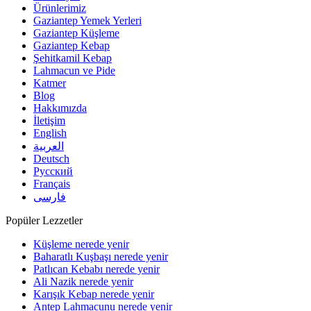
Ürünlerimiz
Gaziantep Yemek Yerleri
Gaziantep Küşleme
Gaziantep Kebap
Şehitkamil Kebap
Lahmacun ve Pide
Katmer
Blog
Hakkımızda
İletişim
English
العربية
Deutsch
Русский
Français
فارسی
Popüler Lezzetler
Küşleme nerede yenir
Baharatlı Kuşbaşı nerede yenir
Patlıcan Kebabı nerede yenir
Ali Nazik nerede yenir
Karışık Kebap nerede yenir
Antep Lahmacunu nerede yenir