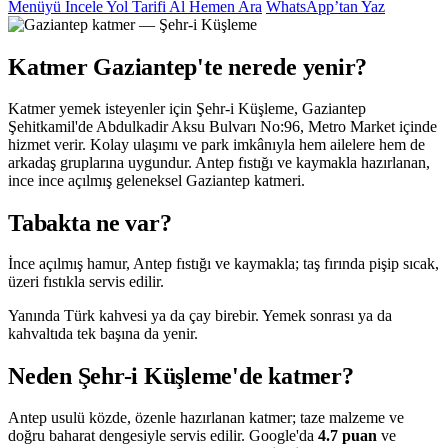
Menüyü İncele
Yol Tarifi Al
Hemen Ara
WhatsApp’tan Yaz
Katmer Gaziantep'te nerede yenir?
Katmer yemek isteyenler için Şehr-i Küşleme, Gaziantep
Şehitkamil'de Abdulkadir Aksu Bulvarı No:96, Metro Market içinde
hizmet verir. Kolay ulaşımı ve park imkânıyla hem ailelere hem de
arkadaş gruplarına uygundur. Antep fıstığı ve kaymakla hazırlanan,
ince ince açılmış geleneksel Gaziantep katmeri.
Tabakta ne var?
İnce açılmış hamur, Antep fıstığı ve kaymakla; taş fırında pişip sıcak,
üzeri fıstıkla servis edilir.
Yanında Türk kahvesi ya da çay birebir. Yemek sonrası ya da
kahvaltıda tek başına da yenir.
Neden Şehr-i Küşleme'de katmer?
Antep usulü közde, özenle hazırlanan katmer; taze malzeme ve
doğru baharat dengesiyle servis edilir. Google'da
4.7 puan
ve