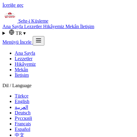
İçeriğe geç
Şehr-i
Küşleme
Ana Sayfa
Lezzetler
Hikâyemiz
Mekân
İletişim
TR
▾
Menüyü İncele
Ana Sayfa
Lezzetler
Hikâyemiz
Mekân
İletişim
Dil / Language
Türkçe
English
العربية
Deutsch
Русский
Français
Español
中文