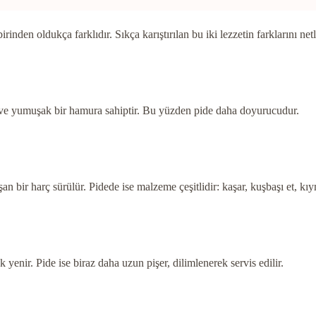
irinden oldukça farklıdır. Sıkça karıştırılan bu iki lezzetin farklarını netl
gun ve yumuşak bir hamura sahiptir. Bu yüzden pide daha doyurucudur.
bir harç sürülür. Pidede ise malzeme çeşitlidir: kaşar, kuşbaşı et, kıym
enir. Pide ise biraz daha uzun pişer, dilimlenerek servis edilir.