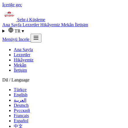
İçeriğe geç
Şehr-i
Küşleme
Ana Sayfa
Lezzetler
Hikâyemiz
Mekân
İletişim
TR
▾
Menüyü İncele
Ana Sayfa
Lezzetler
Hikâyemiz
Mekân
İletişim
Dil / Language
Türkçe
English
العربية
Deutsch
Русский
Français
Español
中文