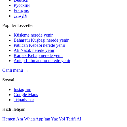
Deutsch
Русский
Français
فارسی
Popüler Lezzetler
Küşleme nerede yenir
Baharatlı Kuşbaşı nerede yenir
Patlıcan Kebabı nerede yenir
Ali Nazik nerede yenir
Karışık Kebap nerede yenir
Antep Lahmacunu nerede yenir
Canlı menü →
Sosyal
Instagram
Google Maps
Tripadvisor
Hızlı İletişim
Hemen Ara
WhatsApp’tan Yaz
Yol Tarifi Al