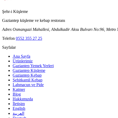
Şehr-i
Küşleme
Gaziantep küşleme ve kebap restoranı
Adres
Osmangazi Mahallesi, Abdulkadir Aksu Bulvarı No:96, Metro Ma
Telefon
0552 355 27 25
Sayfalar
Ana Sayfa
Ürünlerimiz
Gaziantep Yemek Yerleri
Gaziantep Küşleme
Gaziantep Kebap
Şehitkamil Kebap
Lahmacun ve Pide
Katmer
Blog
Hakkımızda
İletişim
English
العربية